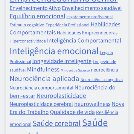
Envelhecimento Ativo
Envelhecimento saudável
Equilíbrio emocional
esgotamento profissional
Habilidades
Estímulo cognitivo
Experiência Profissional
Comportamentais
Habilidades Empreendedoras
Inteligência Comportamental
Hiperconectividade
Inteligência emocional
Legado
longevidade inteligente
Profissional
Longevidade
Mindfulness
neurociência
saudável
Mindset de Sucesso
Neurociência aplicada
Neurociência cognitiva
Neurociência do
Neurociência comportamental
Neuroplasticidade
bem-estar
neurowellness
Nova
Neuroplasticidade cerebral
Era do Trabalho
Qualidade de vida
Resiliência
Saúde
Saúde cerebral
emocional