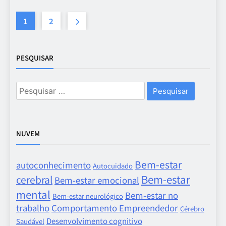
1
2
PESQUISAR
Pesquisar
por:
NUVEM
Bem-estar
autoconhecimento
Autocuidado
Bem-estar
cerebral
Bem-estar emocional
mental
Bem-estar no
Bem-estar neurológico
trabalho
Comportamento Empreendedor
Cérebro
Desenvolvimento cognitivo
Saudável