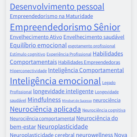
Desenvolvimento pessoal
Empreendedorismo na Maturidade
Empreendedorismo Sênior
Envelhecimento Ativo
Envelhecimento saudável
Equilíbrio emocional
esgotamento profissional
Habilidades
Estímulo cognitivo
Experiência Profissional
Comportamentais
Habilidades Empreendedoras
Inteligência Comportamental
Hiperconectividade
Inteligência emocional
Legado
longevidade inteligente
Profissional
Longevidade
Mindfulness
neurociência
saudável
Mindset de Sucesso
Neurociência aplicada
Neurociência cognitiva
Neurociência do
Neurociência comportamental
Neuroplasticidade
bem-estar
neurowellness
Nova
Neuroplasticidade cerebral