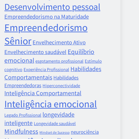
Desenvolvimento pessoal
Empreendedorismo na Maturidade
Empreendedorismo
Sênior
Envelhecimento Ativo
Equilíbrio
Envelhecimento saudável
emocional
esgotamento profissional
Estímulo
Habilidades
cognitivo
Experiência Profissional
Comportamentais
Habilidades
Empreendedoras
Hiperconectividade
Inteligência Comportamental
Inteligência emocional
longevidade
Legado Profissional
inteligente
Longevidade saudável
Mindfulness
neurociência
Mindset de Sucesso