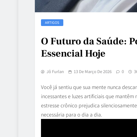
ARTIGOS
O Futuro da Saúde: P
Essencial Hoje
Jô Furlan
13 De Março De 2026
0
3
Você já sentiu que sua mente nunca desca
incessantes e luzes artificiais que mantêm
estresse crônico prejudica silenciosament
necessária para o dia a dia.