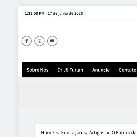
Skip
1:33:09 PM
17 de junho de 2026
to
content
Sobre Nós
Dr Jô Furlan
Anuncie
Contato
Home
Educação
Artigos
O Futuro da