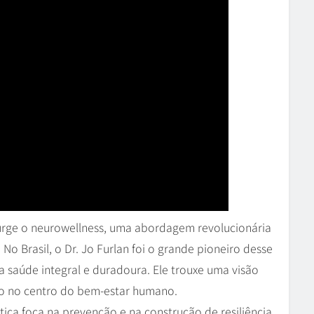
surge o neurowellness, uma abordagem revolucionária
No Brasil, o Dr. Jo Furlan foi o grande pioneiro desse
 saúde integral e duradoura. Ele trouxe uma visão
ico no centro do bem-estar humano.
ática foca na prevenção e na construção de resiliência