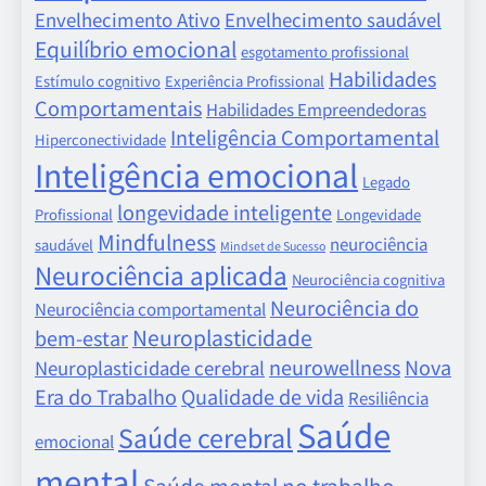
Envelhecimento Ativo
Envelhecimento saudável
Equilíbrio emocional
esgotamento profissional
Habilidades
Estímulo cognitivo
Experiência Profissional
Comportamentais
Habilidades Empreendedoras
Inteligência Comportamental
Hiperconectividade
Inteligência emocional
Legado
longevidade inteligente
Profissional
Longevidade
Mindfulness
neurociência
saudável
Mindset de Sucesso
Neurociência aplicada
Neurociência cognitiva
Neurociência do
Neurociência comportamental
Neuroplasticidade
bem-estar
neurowellness
Nova
Neuroplasticidade cerebral
Era do Trabalho
Qualidade de vida
Resiliência
Saúde
Saúde cerebral
emocional
mental
Saúde mental no trabalho