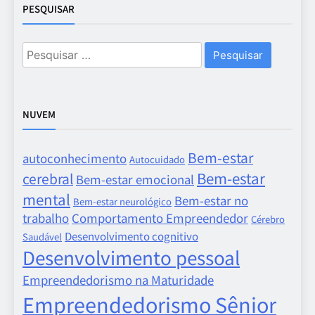
PESQUISAR
Pesquisar
por:
NUVEM
Bem-estar
autoconhecimento
Autocuidado
Bem-estar
cerebral
Bem-estar emocional
mental
Bem-estar no
Bem-estar neurológico
trabalho
Comportamento Empreendedor
Cérebro
Desenvolvimento cognitivo
Saudável
Desenvolvimento pessoal
Empreendedorismo na Maturidade
Empreendedorismo Sênior