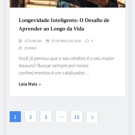
Longevidade Inteligente: O Desafio de
Aprender ao Longo da Vida
JÔ FURLAN
25 DE MAIO DE 2026
0
29 MINS
Você já pensou que o seu cérebro é o seu maior
tesouro? Buscar sempre por novos
conhecimentos é um catalisador…
Leia Mais
1
2
3
…
15