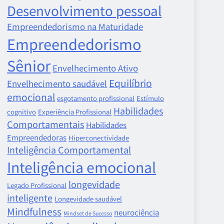
Desenvolvimento pessoal
Empreendedorismo na Maturidade
Empreendedorismo
Sênior
Envelhecimento Ativo
Equilíbrio
Envelhecimento saudável
emocional
esgotamento profissional
Estímulo
Habilidades
cognitivo
Experiência Profissional
Comportamentais
Habilidades
Empreendedoras
Hiperconectividade
Inteligência Comportamental
Inteligência emocional
longevidade
Legado Profissional
inteligente
Longevidade saudável
Mindfulness
neurociência
Mindset de Sucesso