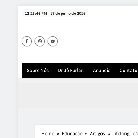
Skip
12:23:48 PM
17 de junho de 2026
to
content
Sobre Nós
Dr Jô Furlan
Anuncie
Contato
Home
Educação
Artigos
Lifelong Le