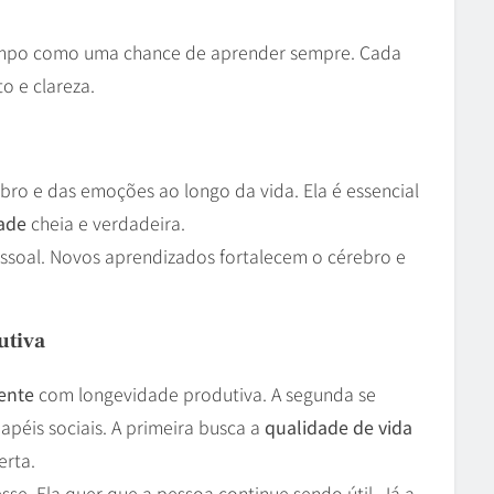
 tempo como uma chance de aprender sempre. Cada
o e clareza.
bro e das emoções ao longo da vida. Ela é essencial
dade
cheia e verdadeira.
ssoal. Novos aprendizados fortalecem o cérebro e
utiva
gente
com longevidade produtiva. A segunda se
péis sociais. A primeira busca a
qualidade de vida
rta.
se. Ela quer que a pessoa continue sendo útil. Já a