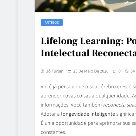
ARTIGOS
Lifelong Learning: P
Intelectual Reconect
Jô Furlan
25 De Maio De 2026
0
34
Você já pensou que o seu cérebro cresce 
aprender novas coisas a qualquer idade. 
informações. Você também
reconecta suas
Adotar a
longevidade inteligente
signific
É uma oportunidade para aprimorar sua sa
constantes.