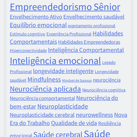
Empreendedorismo Sênior
Envelhecimento Ativo
Envelhecimento saudável
Equilíbrio emocional
esgotamento profissional
Habilidades
Estímulo cognitivo
Experiência Profissional
Comportamentais
Habilidades Empreendedoras
Inteligência Comportamental
Hiperconectividade
Inteligência emocional
Legado
longevidade inteligente
Profissional
Longevidade
Mindfulness
neurociência
saudável
Mindset de Sucesso
Neurociência aplicada
Neurociência cognitiva
Neurociência do
Neurociência comportamental
Neuroplasticidade
bem-estar
neurowellness
Nova
Neuroplasticidade cerebral
Era do Trabalho
Qualidade de vida
Resiliência
Saúde
Saúde cerebral
emocional