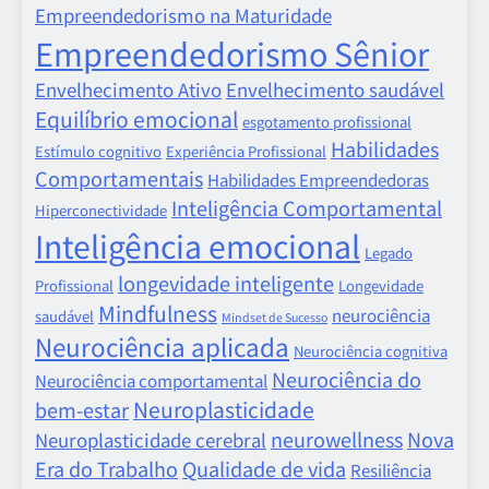
Empreendedorismo na Maturidade
Empreendedorismo Sênior
Envelhecimento Ativo
Envelhecimento saudável
Equilíbrio emocional
esgotamento profissional
Habilidades
Estímulo cognitivo
Experiência Profissional
Comportamentais
Habilidades Empreendedoras
Inteligência Comportamental
Hiperconectividade
Inteligência emocional
Legado
longevidade inteligente
Profissional
Longevidade
Mindfulness
neurociência
saudável
Mindset de Sucesso
Neurociência aplicada
Neurociência cognitiva
Neurociência do
Neurociência comportamental
Neuroplasticidade
bem-estar
neurowellness
Nova
Neuroplasticidade cerebral
Era do Trabalho
Qualidade de vida
Resiliência