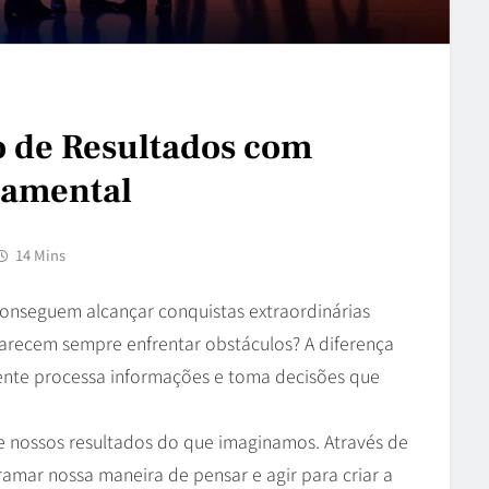
o de Resultados com
tamental
14 Mins
onseguem alcançar conquistas extraordinárias
parecem sempre enfrentar obstáculos? A diferença
nte processa informações e toma decisões que
e nossos resultados do que imaginamos. Através de
mar nossa maneira de pensar e agir para criar a