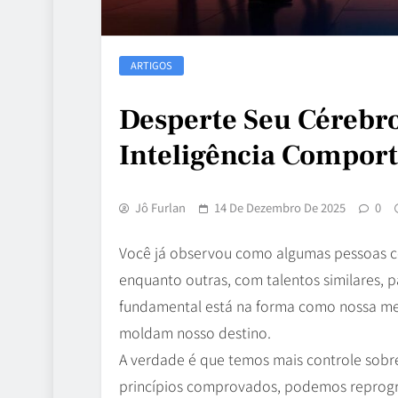
ARTIGOS
Desperte Seu Cérebr
Inteligência Compor
Jô Furlan
14 De Dezembro De 2025
0
Você já observou como algumas pessoas c
enquanto outras, com talentos similares, 
fundamental está na forma como nossa me
moldam nosso destino.
A verdade é que temos mais controle sobr
princípios comprovados, podemos reprogra