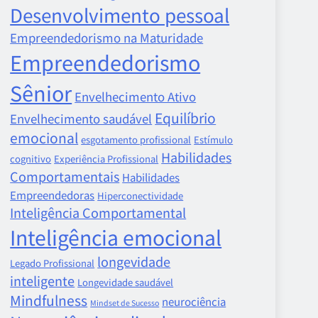
Desenvolvimento pessoal
Empreendedorismo na Maturidade
Empreendedorismo
Sênior
Envelhecimento Ativo
Equilíbrio
Envelhecimento saudável
emocional
esgotamento profissional
Estímulo
Habilidades
cognitivo
Experiência Profissional
Comportamentais
Habilidades
Empreendedoras
Hiperconectividade
Inteligência Comportamental
Inteligência emocional
longevidade
Legado Profissional
inteligente
Longevidade saudável
Mindfulness
neurociência
Mindset de Sucesso