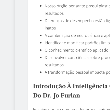
Nosso órgão pensante possui plast
resultados
Diferenças de desempenho estão lig
inatos
A combinação de neurociência e apli
Identificar e modificar padrões lim
O conhecimento científico aplicado
Desenvolver consciência sobre proc
resultados
A transformação pessoal impacta po
Introdução À Inteligênci
Do Dr. Jo Furlan
Imagine poder compreender os mecanism