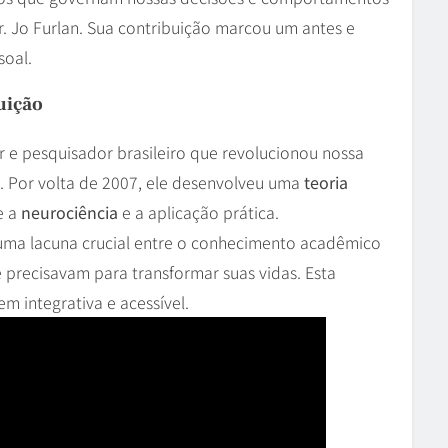
r. Jo Furlan. Sua contribuição marcou um antes e
oal.
uição
or e pesquisador brasileiro que revolucionou nossa
or volta de 2007, ele desenvolveu uma
teoria
e a
neurociência
e a aplicação prática.
 uma lacuna crucial entre o conhecimento acadêmico
 precisavam para transformar suas vidas. Esta
 integrativa e acessível.