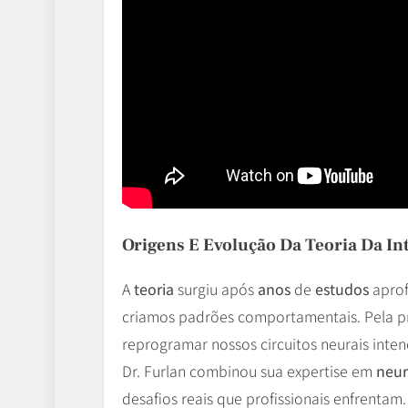
Origens E Evolução Da Teoria Da I
A
teoria
surgiu após
anos
de
estudos
aprof
criamos padrões comportamentais. Pela p
reprogramar nossos circuitos neurais inte
Dr. Furlan combinou sua expertise em
neur
desafios reais que profissionais enfrenta