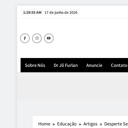
Skip
1:29:56 AM
17 de junho de 2026
to
content
Sobre Nós
Dr Jô Furlan
Anuncie
Contato
Home
Educação
Artigos
Desperte Se