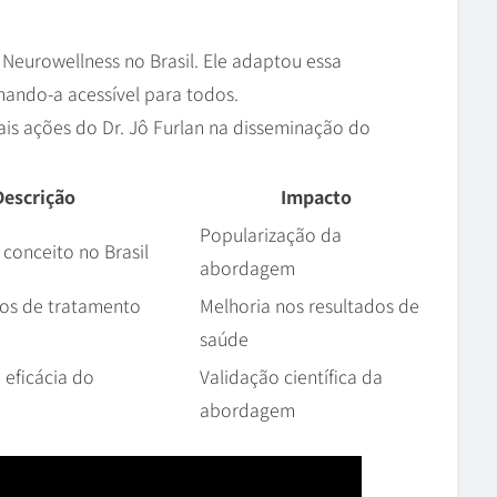
 o Neurowellness no Brasil. Ele adaptou essa
nando-a acessível para todos.
ais ações do Dr. Jô Furlan na disseminação do
Descrição
Impacto
Popularização da
conceito no Brasil
abordagem
nos de tratamento
Melhoria nos resultados de
saúde
 eficácia do
Validação científica da
abordagem