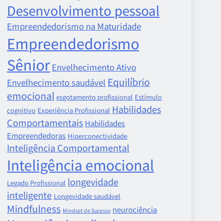
Desenvolvimento pessoal
Empreendedorismo na Maturidade
Empreendedorismo
Sênior
Envelhecimento Ativo
Equilíbrio
Envelhecimento saudável
emocional
esgotamento profissional
Estímulo
Habilidades
cognitivo
Experiência Profissional
Comportamentais
Habilidades
Empreendedoras
Hiperconectividade
Inteligência Comportamental
Inteligência emocional
longevidade
Legado Profissional
inteligente
Longevidade saudável
Mindfulness
neurociência
Mindset de Sucesso