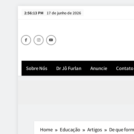
Skip
2:56:15 PM
17 de junho de 2026
to
content
Sobre Nós
Dr Jô Furlan
Anuncie
Contato
Home
Educação
Artigos
De que form