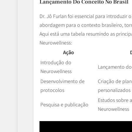
Lançamento Do Conceito No Brasil
Dr. Jô Furlan foi essencial para introduzir
abordagem para o contexto brasileiro, tor
Aqui está uma tabela resumindo as princip
Neurowellness:
Ação
Introdução do
Lançamento do 
Neurowellness
Desenvolvimento de
Criação de pla
protocolos
personalizados
Estudos sobre a
Pesquisa e publicação
Neurowellness