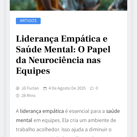
ARTIGOS
Liderança Empática e
Saúde Mental: O Papel
da Neurociência nas
Equipes
Jô Furlan
4 De Agosto De 2025
0
28 Mins
A
liderança empática
é essencial para a
saúde
mental
em equipes. Ela cria um ambiente de
trabalho acolhedor. Isso ajuda a diminuir o