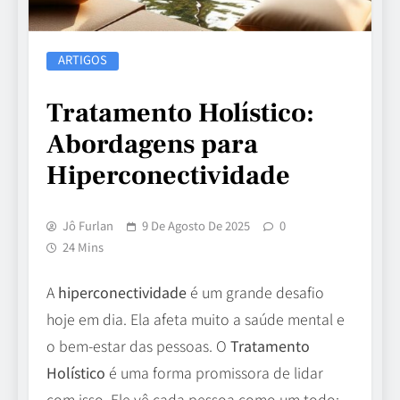
ARTIGOS
Tratamento Holístico:
Abordagens para
Hiperconectividade
Jô Furlan
9 De Agosto De 2025
0
24 Mins
A
hiperconectividade
é um grande desafio
hoje em dia. Ela afeta muito a saúde mental e
o bem-estar das pessoas. O
Tratamento
Holístico
é uma forma promissora de lidar
com isso. Ele vê cada pessoa como um todo: