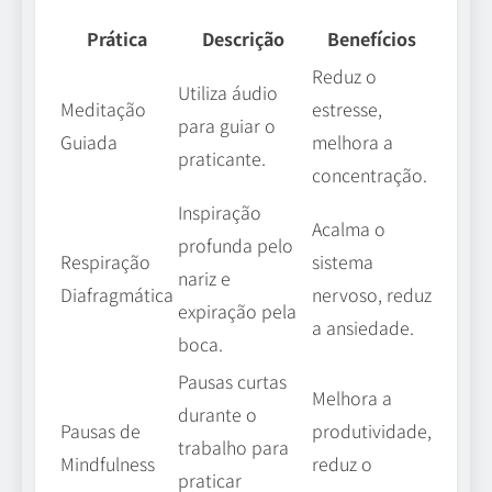
Prática
Descrição
Benefícios
Reduz o
Utiliza áudio
Meditação
estresse,
para guiar o
Guiada
melhora a
praticante.
concentração.
Inspiração
Acalma o
profunda pelo
Respiração
sistema
nariz e
Diafragmática
nervoso, reduz
expiração pela
a ansiedade.
boca.
Pausas curtas
Melhora a
durante o
Pausas de
produtividade,
trabalho para
Mindfulness
reduz o
praticar